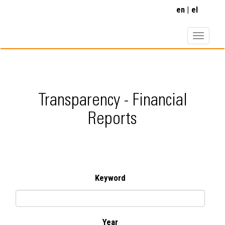
Перейти
en
el
до
основного
вмісту
Transparency - Financial
Reports
Keyword
Year