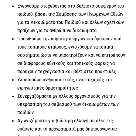
Ενεργούμε στοχεύοντας στο βέλτιστο συμφέρον του
παιδιού, βάσει της Σύμβασης των Ηνωμένων Εθνών
για τα Δικαιώματα του Παιδιού και άλλων σχετικών
πράξεων για τα ανθρώπινα δικαιώματα.
Προωθούμε την κυριότητα έργων και δράσεων από
τους τοπικούς εταίρους, ενισχύουμε τα τοπικά
συστήματα ώστε να υποστηρίζουν και να επιτρέπουν
σε διάφορους εθνικούς και τοπικούς φορείς να
παρέχουν τεχνογνωσία και βέλτιστες πρακτικές.
Υλοποιούμε ανθρωπιστικές, αναπτυξιακές και
ειρηνευτικές δραστηριότητες.
Συνεργαζόμαστε με άλλους οργανισμούς για την
υπεράσπιση του σεβασμού των δικαιωμάτων των
παιδιών.
Αγωνιζόμαστε για βιώσιμη αλλαγή σε όλες τις
δράσεις και τα προγράμματά μας δημιουργώντας