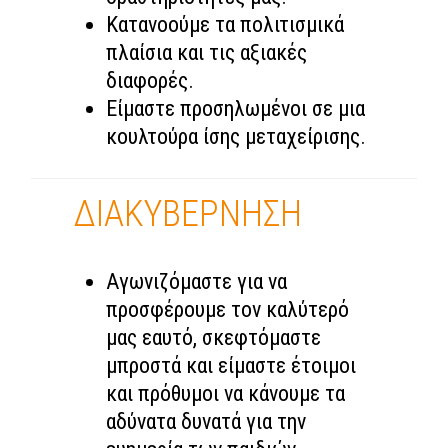
Κατανοούμε τα πολιτισμικά
πλαίσια και τις αξιακές
διαφορές.
Είμαστε προσηλωμένοι σε μια
κουλτούρα ίσης μεταχείρισης.
ΔΙΑΚΥΒΕΡΝΗΣΗ
Aγωνιζόμαστε για να
προσφέρουμε τον καλύτερό
μας εαυτό, σκεφτόμαστε
μπροστά και είμαστε έτοιμοι
και πρόθυμοι να κάνουμε τα
αδύνατα δυνατά για την