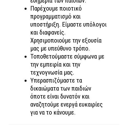
ευημερία των παιδιών.
Παρέχουμε ποιοτικό
προγραμματισμό και
υποστήριξη. Είμαστε υπόλογοι
και διαφανείς.
Χρησιμοποιούμε την εξουσία
μας με υπεύθυνο τρόπο.
Τοποθετούμαστε σύμφωνα με
την εμπειρία και την
τεχνογνωσία μας.
Υπερασπιζόμαστε τα
δικαιώματα των παιδιών
όποτε είναι δυνατόν και
αναζητούμε ενεργά ευκαιρίες
για να το κάνουμε.