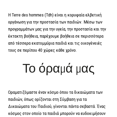
Η Terre des hommes (Tdh) είναι η κορυφαία ελβετική
οργάνωση για την προστασία των παιδιών. Μέσω των
προγραμμάτων μας για την υγεία, την προστασία και την
έκτακτη βοήθεια, παρέχουμε βοήθεια σε περισσότερα
από τέσσερα εκατομμύρια παιδιά και τις οικογένειές
τους σε περίπου 40 χώρες κάθε χρόνο.
Το όραμά μας
Οραματιζόμαστε έναν κόσμο όπου τα δικαιώματα των
παιδιών, όπως ορίζονται στη Σύμβαση για τα
Δικαιώματα του Παιδιού, γίνονται πάντα σεβαστά. Ένας
κόσμος στον οποίο τα παιδιά μπορούν να ευδοκιμήσουν