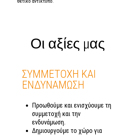
θετικό αντίκτυπο.
Οι αξίες μας
ΣΥΜΜΕΤΟΧΗ ΚΑΙ
ΕΝΔΥΝΑΜΩΣΗ
Προωθούμε και ενισχύουμε τη
συμμετοχή και την
ενδυνάμωση.
Δημιουργούμε το χώρο για