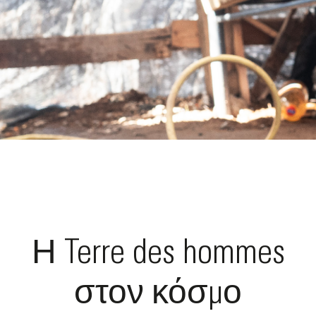
Η Terre des hommes
στον κόσμο